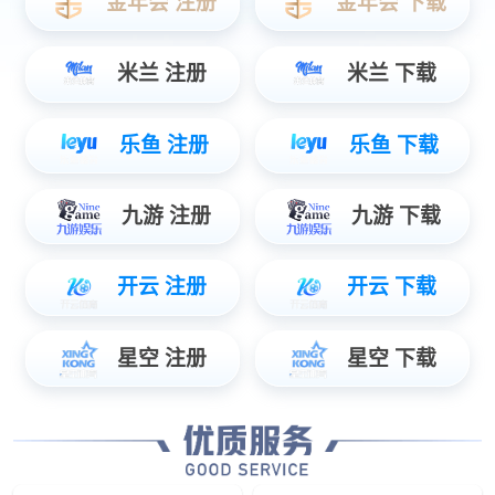
3412C 卡特彼勒发电机组
卡特彼勒柴油发电机组
康明斯电力发电机组
德国奔驰（MTU）发电机组
美国科勒柴油发电机组