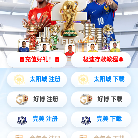
NG28
3512B 1088kW卡特彼勒柴油发电机组
C32 800kW卡特彼勒柴油发电机组
3512C 卡特彼勒发电机组
3512B 卡特彼勒柴油发电机组
3512B 卡特彼勒柴油发电机组
C175-20 2880KW卡特彼勒发电机
C175-16 2180kW 卡特彼勒发电机组
3412 920KW卡特彼勒发电机组