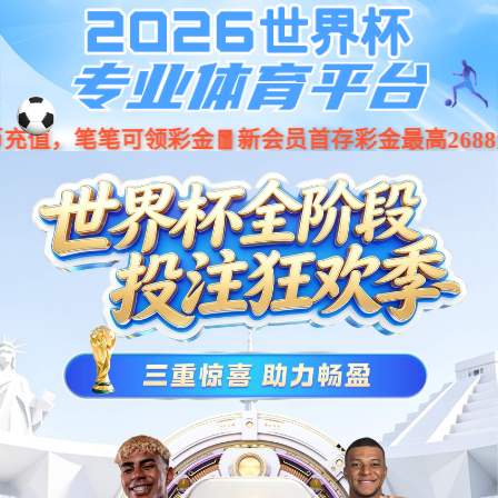
南宫NG·28(中国)相信品牌力量有限公司
南宫NG28机电
南宫
NG28
产
品
南宫NG28
>
产品中心
>
卡特彼勒柴油发电机组
中
心
关于
卡特彼勒柴油发电机组
南宫
NG28
客
222
户
中
服
心
务
支
持
南宫
3516B 卡特彼勒发电机组
3516B 卡特彼勒发电机组
NG28
资讯
联系
南宫